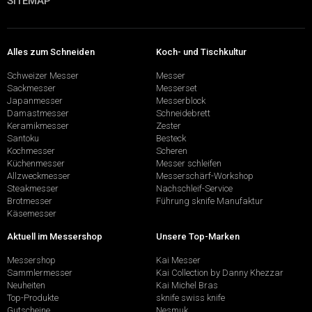
SITEMAP
Alles zum Schneiden
Koch- und Tischkultur
Schweizer Messer
Messer
Sackmesser
Messerset
Japanmesser
Messerblock
Damastmesser
Schneidebrett
Keramikmesser
Zester
Santoku
Besteck
Kochmesser
Scheren
Küchenmesser
Messer schleifen
Allzweckmesser
Messerschärf-Workshop
Steakmesser
Nachschleif-Service
Brotmesser
Führung sknife Manufaktur
Käsemesser
Aktuell im Messershop
Unsere Top-Marken
Messershop
Kai Messer
Sammlermesser
Kai Collection by Danny Khezzar
Neuheiten
Kai Michel Bras
Top-Produkte
sknife swiss knife
Gutscheine
Nesmuk