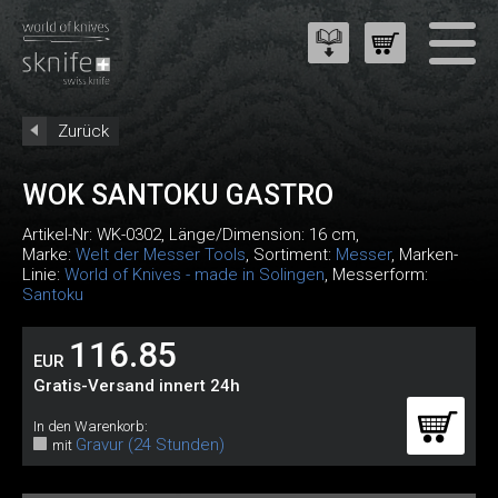
Zurück
WOK SANTOKU GASTRO
Artikel-Nr:
WK-0302
, Länge/Dimension: 16 cm,
Marke:
Welt der Messer Tools
, Sortiment:
Messer
, Marken-
Linie:
World of Knives - made in Solingen
, Messerform:
Santoku
116.85
EUR
Gratis-Versand innert 24h
In den Warenkorb:
Gravur (24 Stunden)
mit