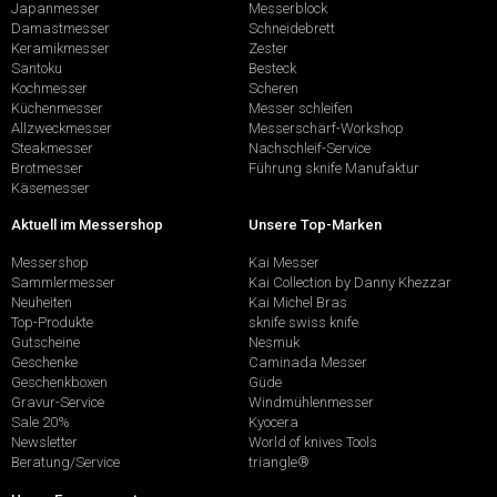
Japanmesser
Messerblock
Damastmesser
Schneidebrett
Keramikmesser
Zester
Santoku
Besteck
Kochmesser
Scheren
Küchenmesser
Messer schleifen
Allzweckmesser
Messerschärf-Workshop
Steakmesser
Nachschleif-Service
Brotmesser
Führung sknife Manufaktur
Käsemesser
Aktuell im Messershop
Unsere Top-Marken
Messershop
Kai Messer
Sammlermesser
Kai Collection by Danny Khezzar
Neuheiten
Kai Michel Bras
Top-Produkte
sknife swiss knife
Gutscheine
Nesmuk
Geschenke
Caminada Messer
Geschenkboxen
Güde
Gravur-Service
Windmühlenmesser
Sale 20%
Kyocera
Newsletter
World of knives Tools
Beratung/Service
triangle®