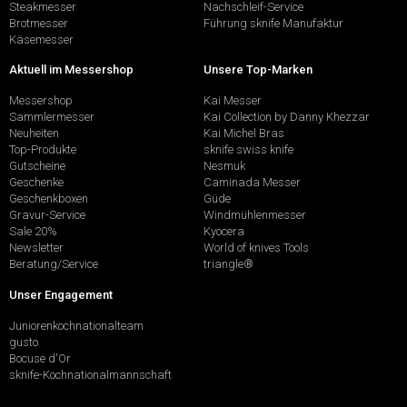
Steakmesser
Nachschleif-Service
Brotmesser
Führung sknife Manufaktur
Käsemesser
Aktuell im Messershop
Unsere Top-Marken
Messershop
Kai Messer
Sammlermesser
Kai Collection by Danny Khezzar
Neuheiten
Kai Michel Bras
Top-Produkte
sknife swiss knife
Gutscheine
Nesmuk
Geschenke
Caminada Messer
Geschenkboxen
Güde
Gravur-Service
Windmühlenmesser
Sale 20%
Kyocera
Newsletter
World of knives Tools
Beratung/Service
triangle®
Unser Engagement
Juniorenkochnationalteam
gusto
Bocuse d'Or
sknife-Kochnationalmannschaft