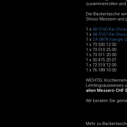
zusammenrollen und i
Die Bäckertasche wird
Shoso Messern und pr
1 x
AB-5160 Kai Sho
1 x
AB-5167 Kai Shos
1 x
SA 0878 triangle G
1 x 73 530 12 00
1 x 73 510 25 00
1 x 73 511 20 00
1 x 50 475 20 07
1 x 72 519 12 00
1 x 76 189 10 00
WICHTIG: Kochlernend
Lehrlingsausweises 
allen Messern CHF 5
Wir beraten Sie gern
Mehr zu Bäckertasch