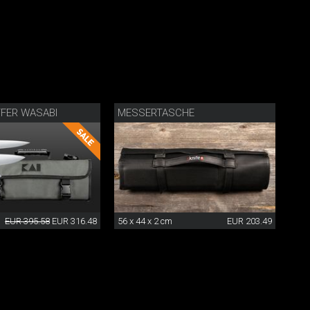
FER WASABI
MESSERTASCHE
EUR 395.58
EUR 316.48
56 x 44 x 2 cm
EUR 203.49