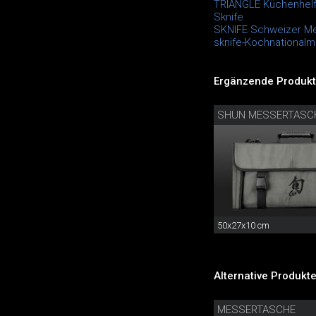
TRIANGLE Küchenhelf
Sknife
SKNIFE Schweizer M
sknife-Kochnational
Ergänzende Produkt
SHUN MESSERTASC
50x27x10 cm
Alternative Produkte
MESSERTASCHE