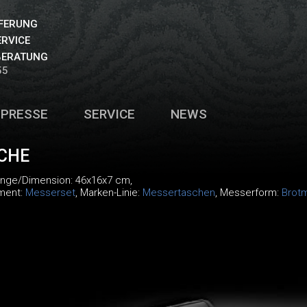
EFERUNG
ERVICE
BERATUNG
55
PRESSE
SERVICE
NEWS
CHE
änge/Dimension: 46x16x7 cm,
iment:
Messerset
, Marken-Linie:
Messertaschen
, Messerform:
Brot