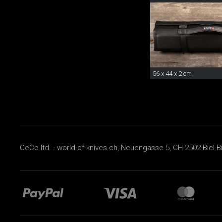
56 x 44 x 2 cm
CeCo ltd. - world-of-knives.ch, Neuengasse 5, CH-2502 Biel-B