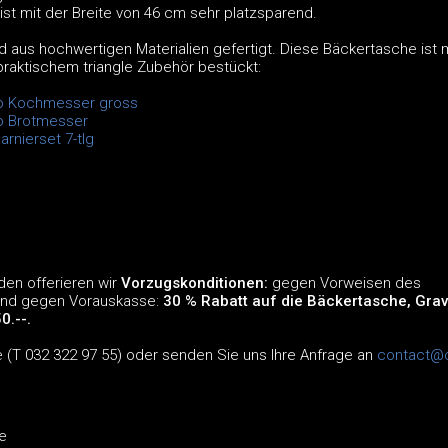
st mit der Breite von 46 cm sehr platzsparend.
 aus hochwertigen Materialien gefertigt. Diese Bäckertasche ist m
aktischem triangle Zubehör bestückt:
so Kochmesser gross
o Brotmesser
arnierset 7-tlg
en offerieren wir
Vorzugskonditionen:
gegen Vorweisen des
und gegen Vorauskasse:
30 % Rabatt auf die Bäckertasche, Grav
0.--.
e (T 032 322 97 55) oder senden Sie uns Ihre Anfrage an
contact@
e