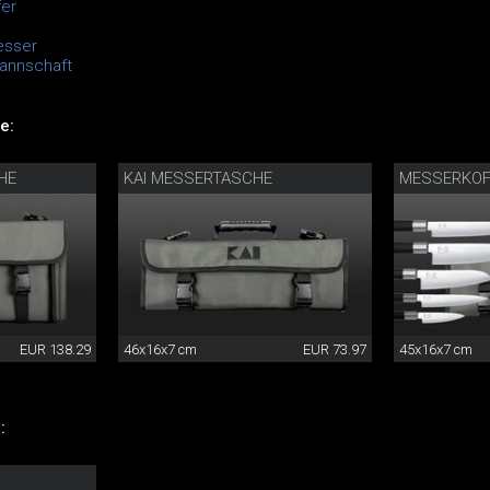
er
esser
mannschaft
e:
HE
KAI MESSERTASCHE
MESSERKOF
EUR 138.29
46x16x7 cm
EUR 73.97
45x16x7 cm
: