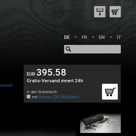
DE
FR
EN
IT
395.58
EUR
Gratis-Versand innert 24h
messer
In den Warenkorb:
Gravur (24 Stunden)
mit