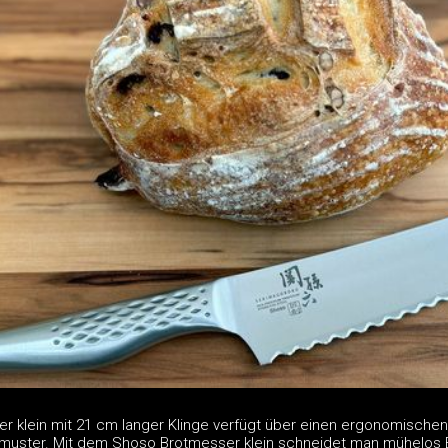
 klein mit 21 cm langer Klinge verfügt über einen ergonomischen
enmuster. Mit dem Shoso Brotmesser klein schneidet man mühelos 