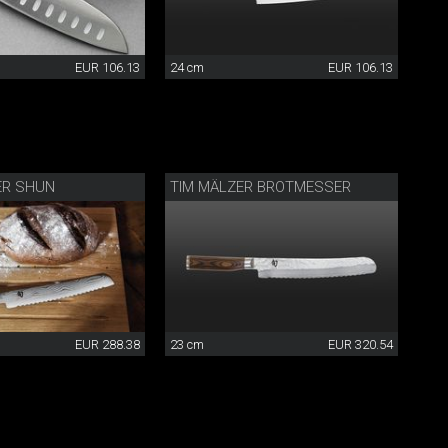
EUR 106.13
24 cm
EUR 106.13
ER SHUN
TIM MÄLZER BROTMESSER
EUR 288.38
23 cm
EUR 320.54