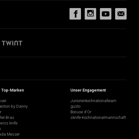
 Top-Marken
Unser Engagement
sser
Juniorenkochnationalteam
lection by Danny
gusto
r
Bocuse d'Or
hel Bras
sknife-Kochnationalmannschaft
swiss knife
k
da Messer