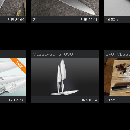
EUR 84.69
21 cm
EUR 95.41
16.50 cm
:
MESSERSET SHOSO
BROTMESS
.06
EUR 179.26
EUR 213.34
23 cm