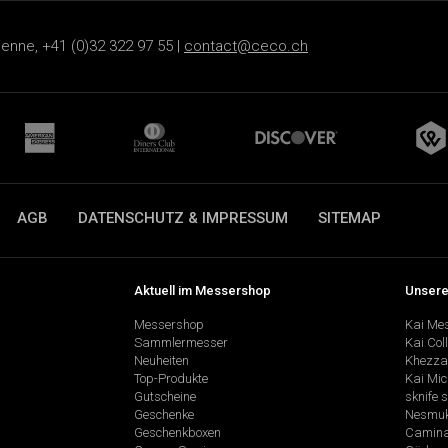
ienne, +41 (0)32 322 97 55 |
contact@ceco.ch
AGB
DATENSCHUTZ & IMPRESSUM
SITEMAP
Aktuell im Messershop
Unsere
Messershop
Kai Me
Sammlermesser
Kai Col
Neuheiten
Khezza
Top-Produkte
Kai Mic
Gutscheine
sknife 
Geschenke
Nesmu
Geschenkboxen
Camina