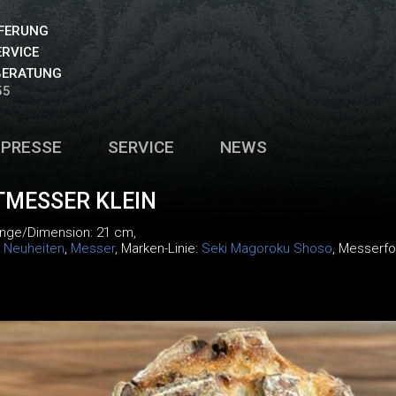
EFERUNG
ERVICE
BERATUNG
55
PRESSE
SERVICE
NEWS
TMESSER KLEIN
änge/Dimension: 21 cm,
:
Neuheiten
,
Messer
, Marken-Linie:
Seki Magoroku Shoso
, Messerfo