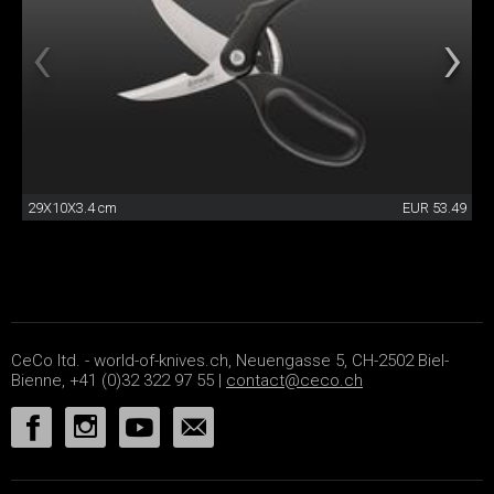
29X10X3.4 cm
EUR 53.49
CeCo ltd. - world-of-knives.ch, Neuengasse 5, CH-2502 Biel-
Bienne, +41 (0)32 322 97 55 |
contact@ceco.ch