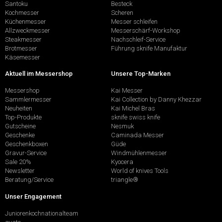
Santoku
Besteck
Kochmesser
Scheren
Küchenmesser
Messer schleifen
Allzweckmesser
Messerschärf-Workshop
Steakmesser
Nachschleif-Service
Brotmesser
Führung sknife Manufaktur
Käsemesser
Aktuell im Messershop
Unsere Top-Marken
Messershop
Kai Messer
Sammlermesser
Kai Collection by Danny Khezzar
Neuheiten
Kai Michel Bras
Top-Produkte
sknife swiss knife
Gutscheine
Nesmuk
Geschenke
Caminada Messer
Geschenkboxen
Güde
Gravur-Service
Windmühlenmesser
Sale 20%
Kyocera
Newsletter
World of knives Tools
Beratung/Service
triangle®
Unser Engagement
Juniorenkochnationalteam