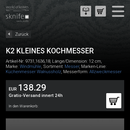
Zurück
K2 KLEINES KOCHMESSER
Artikel-Nr:
9731,1636,18
, Länge/Dimension: 12 cm,
Marke:
Windmühle
, Sortiment:
Messer
, Marken-Linie:
Küchenmesser Walnussholz
, Messerform:
Allzweckmesser
138.29
EUR
Gratis-Versand innert 24h
In den Warenkorb: