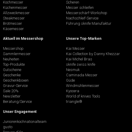
Kochmesser
Scheren
Küchenmesser
Messer schleifen
Allzweckmesser
Messerschärf-Workshop
Steakmesser
Nachschleif-Service
Brotmesser
Führung sknife Manufaktur
Käsemesser
Aktuell im Messershop
Unsere Top-Marken
Messershop
Kai Messer
Sammlermesser
Kai Collection by Danny Khezzar
Neuheiten
Kai Michel Bras
Top-Produkte
sknife swiss knife
Gutscheine
Nesmuk
Geschenke
Caminada Messer
Geschenkboxen
Güde
Gravur-Service
Windmühlenmesser
Sale 20%
Kyocera
Newsletter
World of knives Tools
Beratung/Service
triangle®
Unser Engagement
Juniorenkochnationalteam
gusto