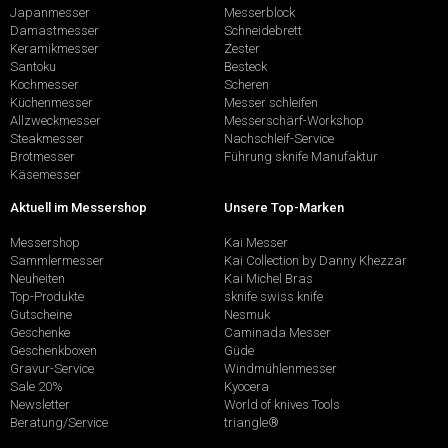
Japanmesser
Messerblock
Damastmesser
Schneidebrett
Keramikmesser
Zester
Santoku
Besteck
Kochmesser
Scheren
Küchenmesser
Messer schleifen
Allzweckmesser
Messerschärf-Workshop
Steakmesser
Nachschleif-Service
Brotmesser
Führung sknife Manufaktur
Käsemesser
Aktuell im Messershop
Unsere Top-Marken
Messershop
Kai Messer
Sammlermesser
Kai Collection by Danny Khezzar
Neuheiten
Kai Michel Bras
Top-Produkte
sknife swiss knife
Gutscheine
Nesmuk
Geschenke
Caminada Messer
Geschenkboxen
Güde
Gravur-Service
Windmühlenmesser
Sale 20%
Kyocera
Newsletter
World of knives Tools
Beratung/Service
triangle®