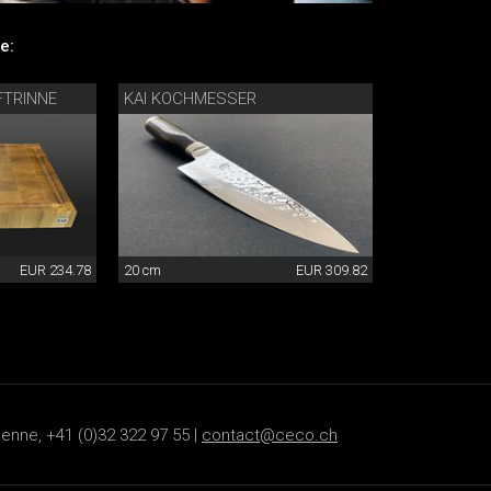
e:
FTRINNE
KAI KOCHMESSER
EUR 234.78
20 cm
EUR 309.82
ienne, +41 (0)32 322 97 55 |
contact@ceco.ch