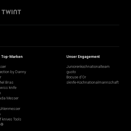
 Top-Marken
Unser Engagement
sser
Juniorenkochnationalteam
lection by Danny
gusto
r
Bocuse d'Or
hel Bras
sknife-Kochnationalmannschaft
swiss knife
k
da Messer
hlenmesser
a
f knives Tools
e®