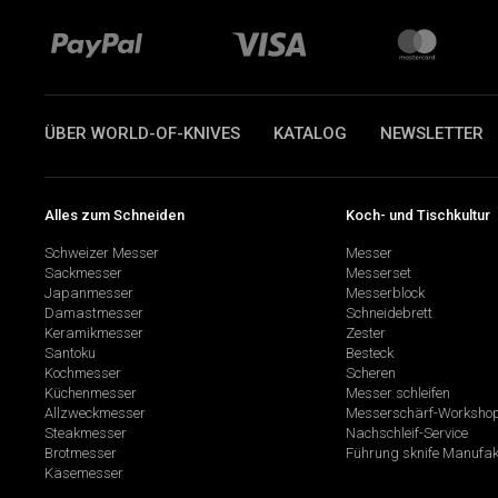
ÜBER WORLD-OF-KNIVES
KATALOG
NEWSLETTER
Alles zum Schneiden
Koch- und Tischkultur
Schweizer Messer
Messer
Sackmesser
Messerset
Japanmesser
Messerblock
Damastmesser
Schneidebrett
Keramikmesser
Zester
Santoku
Besteck
Kochmesser
Scheren
Küchenmesser
Messer schleifen
Allzweckmesser
Messerschärf-Worksho
Steakmesser
Nachschleif-Service
Brotmesser
Führung sknife Manufak
Käsemesser