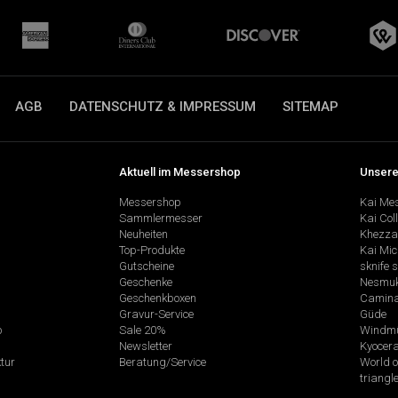
AGB
DATENSCHUTZ & IMPRESSUM
SITEMAP
Aktuell im Messershop
Unsere
Messershop
Kai Me
Sammlermesser
Kai Col
Neuheiten
Khezza
Top-Produkte
Kai Mic
Gutscheine
sknife 
Geschenke
Nesmu
Geschenkboxen
Camina
Gravur-Service
Güde
p
Sale 20%
Windmü
Newsletter
Kyocer
tur
Beratung/Service
World o
triangl