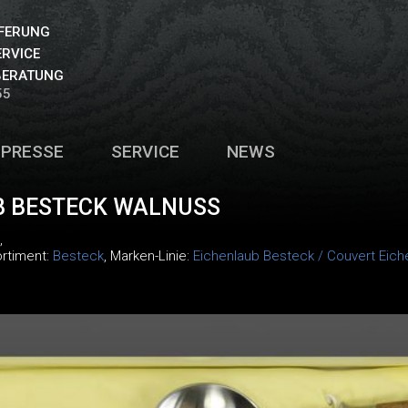
EFERUNG
ERVICE
BERATUNG
55
PRESSE
SERVICE
NEWS
B BESTECK WALNUSS
,
ortiment:
Besteck
, Marken-Linie:
Eichenlaub Besteck / Couvert Eich