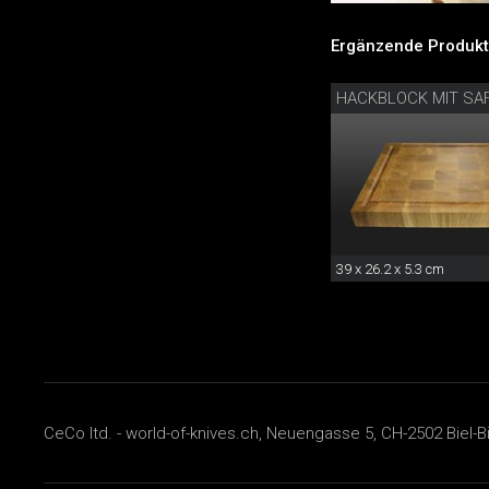
Ergänzende Produkt
HACKBLOCK MIT SA
39 x 26.2 x 5.3 cm
CeCo ltd. - world-of-knives.ch, Neuengasse 5, CH-2502 Biel-B