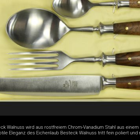
eck Walnuss wird aus rostfreiem Chrom-Vanadium Stahl aus einem
ile Eleganz des Eichenlaub Besteck Walnuss tritt fein poliert und 