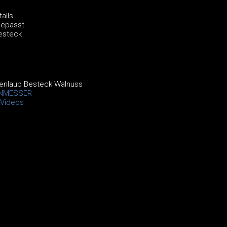
alls
gepasst.
Besteck
henlaub Besteck Walnuss
NMESSER
Videos