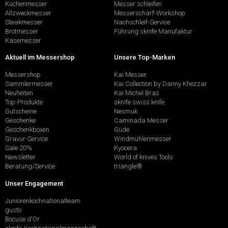
Küchenmesser
Messer schleifen
Allzweckmesser
Messerschärf-Workshop
Steakmesser
Nachschleif-Service
Brotmesser
Führung sknife Manufaktur
Käsemesser
Aktuell im Messershop
Unsere Top-Marken
Messershop
Kai Messer
Sammlermesser
Kai Collection by Danny Khezzar
Neuheiten
Kai Michel Bras
Top-Produkte
sknife swiss knife
Gutscheine
Nesmuk
Geschenke
Caminada Messer
Geschenkboxen
Güde
Gravur-Service
Windmühlenmesser
Sale 20%
Kyocera
Newsletter
World of knives Tools
Beratung/Service
triangle®
Unser Engagement
Juniorenkochnationalteam
gusto
Bocuse d'Or