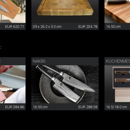
EUR 620.71
39 x 26.2 x 5.3 cm
EUR 234.78
16.50 cm
:
R
NAKIRI
EUR 384.86
16.50 cm
EUR 288.38
16.5/18.0 cm