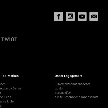
 Top-Marken
Unser Engagement
sser
Juniorenkochnationalteam
lection by Danny
gusto
r
Bocuse d'Or
hel Bras
sknife-Kochnationalmannschaft
swiss knife
k