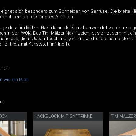
i eignet sich besonders zum Schneiden von Gemüse. Die breite Kl
öglicht ein professionelles Arbeiten.
nge des Tim Mälzer Nakiri kann als Spatel verwendet werden, so g
sch in den WOK. Das Tim Mälzer Nakiri zeichnet sich zudem mit ei
he aus, die in Japan Tsuchime genannt wird, und einem edlen Gri
chtholz mit Kunststoff infiltriert).
kiri
 wie ein Profi
e:
OCK
HACKBLOCK MIT SAFTRINNE
TIM MÄLZE