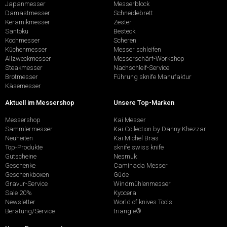
Japanmesser
Messerblock
Damastmesser
Schneidebrett
Keramikmesser
Zester
Santoku
Besteck
Kochmesser
Scheren
Küchenmesser
Messer schleifen
Allzweckmesser
Messerschärf-Workshop
Steakmesser
Nachschleif-Service
Brotmesser
Führung sknife Manufaktur
Käsemesser
Aktuell im Messershop
Unsere Top-Marken
Messershop
Kai Messer
Sammlermesser
Kai Collection by Danny Khezzar
Neuheiten
Kai Michel Bras
Top-Produkte
sknife swiss knife
Gutscheine
Nesmuk
Geschenke
Caminada Messer
Geschenkboxen
Güde
Gravur-Service
Windmühlenmesser
Sale 20%
Kyocera
Newsletter
World of knives Tools
Beratung/Service
triangle®