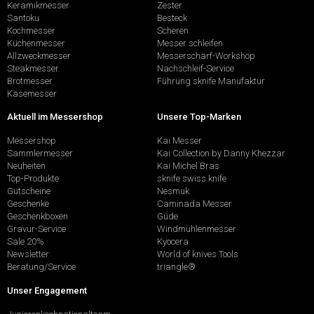
Keramikmesser
Zester
Santoku
Besteck
Kochmesser
Scheren
Küchenmesser
Messer schleifen
Allzweckmesser
Messerschärf-Workshop
Steakmesser
Nachschleif-Service
Brotmesser
Führung sknife Manufaktur
Käsemesser
Aktuell im Messershop
Unsere Top-Marken
Messershop
Kai Messer
Sammlermesser
Kai Collection by Danny Khezzar
Neuheiten
Kai Michel Bras
Top-Produkte
sknife swiss knife
Gutscheine
Nesmuk
Geschenke
Caminada Messer
Geschenkboxen
Güde
Gravur-Service
Windmühlenmesser
Sale 20%
Kyocera
Newsletter
World of knives Tools
Beratung/Service
triangle®
Unser Engagement