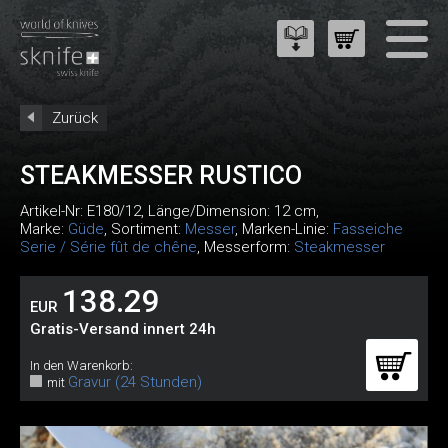
Zurück
STEAKMESSER RUSTICO
Artikel-Nr:
E180/12
, Länge/Dimension: 12 cm,
Marke:
Güde
, Sortiment:
Messer
, Marken-Linie:
Fasseiche
Serie / Série fût de chêne
, Messerform:
Steakmesser
138.29
EUR
Gratis-Versand innert 24h
In den Warenkorb:
Gravur (24 Stunden)
mit