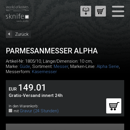
Zurück
PARMESANMESSER ALPHA
Artikel-Nr:
1805/10
, Länge/Dimension: 10 cm,
Marke:
Güde
, Sortiment:
Messer
, Marken-Linie:
Alpha Serie
,
Messerform:
Käsemesser
149.01
EUR
Gratis-Versand innert 24h
In den Warenkorb:
Gravur (24 Stunden)
mit