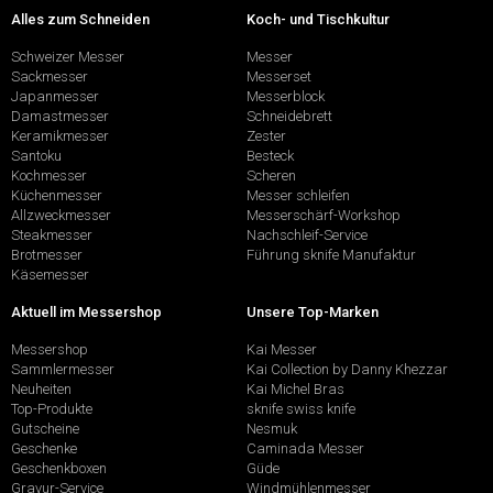
Alles zum Schneiden
Koch- und Tischkultur
Schweizer Messer
Messer
Sackmesser
Messerset
Japanmesser
Messerblock
Damastmesser
Schneidebrett
Keramikmesser
Zester
Santoku
Besteck
Kochmesser
Scheren
Küchenmesser
Messer schleifen
Allzweckmesser
Messerschärf-Workshop
Steakmesser
Nachschleif-Service
Brotmesser
Führung sknife Manufaktur
Käsemesser
Aktuell im Messershop
Unsere Top-Marken
Messershop
Kai Messer
Sammlermesser
Kai Collection by Danny Khezzar
Neuheiten
Kai Michel Bras
Top-Produkte
sknife swiss knife
Gutscheine
Nesmuk
Geschenke
Caminada Messer
Geschenkboxen
Güde
Gravur-Service
Windmühlenmesser