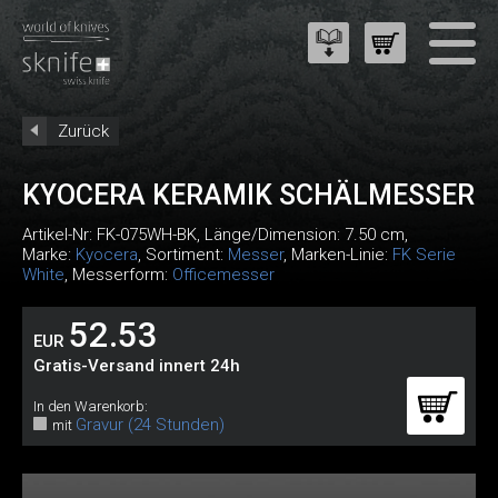
Zurück
KYOCERA KERAMIK SCHÄLMESSER
Artikel-Nr:
FK-075WH-BK
, Länge/Dimension: 7.50 cm,
Marke:
Kyocera
, Sortiment:
Messer
, Marken-Linie:
FK Serie
White
, Messerform:
Officemesser
52.53
EUR
Gratis-Versand innert 24h
In den Warenkorb:
Gravur (24 Stunden)
mit