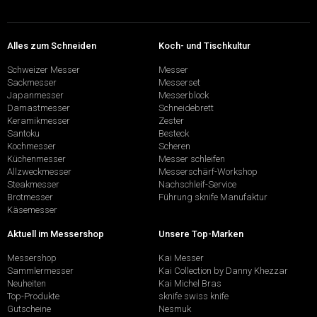
Alles zum Schneiden
Koch- und Tischkultur
Schweizer Messer
Messer
Sackmesser
Messerset
Japanmesser
Messerblock
Damastmesser
Schneidebrett
Keramikmesser
Zester
Santoku
Besteck
Kochmesser
Scheren
Küchenmesser
Messer schleifen
Allzweckmesser
Messerschärf-Workshop
Steakmesser
Nachschleif-Service
Brotmesser
Führung sknife Manufaktur
Käsemesser
Aktuell im Messershop
Unsere Top-Marken
Messershop
Kai Messer
Sammlermesser
Kai Collection by Danny Khezzar
Neuheiten
Kai Michel Bras
Top-Produkte
sknife swiss knife
Gutscheine
Nesmuk