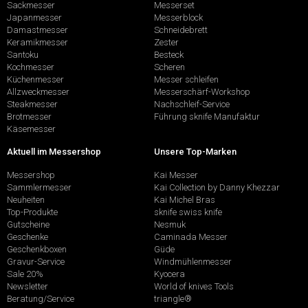
Sackmesser
Messerset
Japanmesser
Messerblock
Damastmesser
Schneidebrett
Keramikmesser
Zester
Santoku
Besteck
Kochmesser
Scheren
Küchenmesser
Messer schleifen
Allzweckmesser
Messerschärf-Workshop
Steakmesser
Nachschleif-Service
Brotmesser
Führung sknife Manufaktur
Käsemesser
Aktuell im Messershop
Unsere Top-Marken
Messershop
Kai Messer
Sammlermesser
Kai Collection by Danny Khezzar
Neuheiten
Kai Michel Bras
Top-Produkte
sknife swiss knife
Gutscheine
Nesmuk
Geschenke
Caminada Messer
Geschenkboxen
Güde
Gravur-Service
Windmühlenmesser
Sale 20%
Kyocera
Newsletter
World of knives Tools
Beratung/Service
triangle®