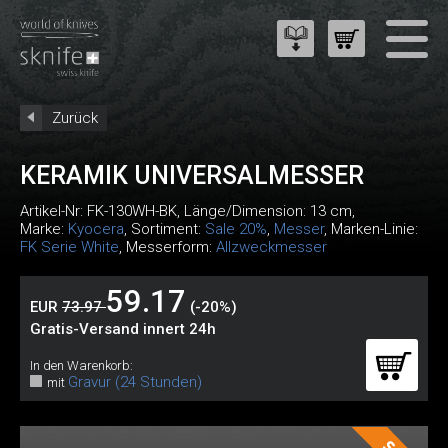
Zurück
KERAMIK UNIVERSALMESSER
Artikel-Nr:
FK-130WH-BK
, Länge/Dimension: 13 cm,
Marke:
Kyocera
, Sortiment:
Sale 20%
,
Messer
, Marken-Linie:
FK Serie White
, Messerform:
Allzweckmesser
59.17
EUR
73.97
(-20%)
Gratis-Versand innert 24h
In den Warenkorb:
Gravur (24 Stunden)
mit