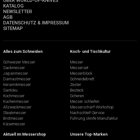
ÜBER WORLD-OF-KNIVES
KATALOG
NEWSLETTER
AGB
DATENSCHUTZ & IMPRESSUM
SITEMAP
Alles zum Schneiden
Koch- und Tischkultur
Schweizer Messer
Messer
Sackmesser
Messerset
Japanmesser
Messerblock
Damastmesser
Schneidebrett
Keramikmesser
Zester
Santoku
Besteck
Kochmesser
Scheren
Küchenmesser
Messer schleifen
Allzweckmesser
Messerschärf-Workshop
Steakmesser
Nachschleif-Service
Brotmesser
Führung sknife Manufaktur
Käsemesser
Aktuell im Messershop
Unsere Top-Marken