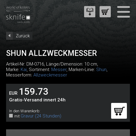
Zurück
SHUN ALLZWECKMESSER
Artikel-Nr:
DM-0716
, Länge/Dimension: 10 cm,
Marke:
Kai
, Sortiment:
Messer
, Marken-Linie:
Shun
,
Messerform:
Allzweckmesser
159.73
EUR
Gratis-Versand innert 24h
In den Warenkorb:
Gravur (24 Stunden)
mit