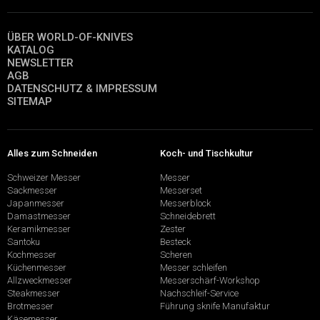
ÜBER WORLD-OF-KNIVES
KATALOG
NEWSLETTER
AGB
DATENSCHUTZ & IMPRESSUM
SITEMAP
Alles zum Schneiden
Koch- und Tischkultur
Schweizer Messer
Messer
Sackmesser
Messerset
Japanmesser
Messerblock
Damastmesser
Schneidebrett
Keramikmesser
Zester
Santoku
Besteck
Kochmesser
Scheren
Küchenmesser
Messer schleifen
Allzweckmesser
Messerschärf-Workshop
Steakmesser
Nachschleif-Service
Brotmesser
Führung sknife Manufaktur
Käsemesser