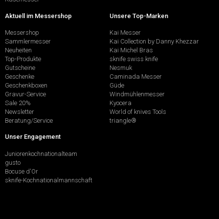
Aktuell im Messershop
Unsere Top-Marken
Messershop
Kai Messer
Sammlermesser
Kai Collection by Danny Khezzar
Neuheiten
Kai Michel Bras
Top-Produkte
sknife swiss knife
Gutscheine
Nesmuk
Geschenke
Caminada Messer
Geschenkboxen
Güde
Gravur-Service
Windmühlenmesser
Sale 20%
Kyocera
Newsletter
World of knives Tools
Beratung/Service
triangle®
Unser Engagement
Juniorenkochnationalteam
gusto
Bocuse d'Or
sknife-Kochnationalmannschaft