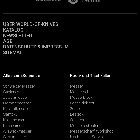
ÜBER WORLD-OF-KNIVES
KATALOG
NEWSLETTER
AGB
DATENSCHUTZ & IMPRESSUM
SITEMAP
Alles zum Schneiden
Koch- und Tischkultur
Schweizer Messer
Messer
Sackmesser
Messerset
Japanmesser
Messerblock
Damastmesser
Schneidebrett
Keramikmesser
Zester
Santoku
Besteck
Kochmesser
Scheren
Küchenmesser
Messer schleifen
Allzweckmesser
Messerschärf-Workshop
Steakmesser
Nachschleif-Service