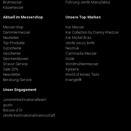
Brotmesser
Führung sknife Manufaktur
Käsemesser
Aktuell im Messershop
Unsere Top-Marken
Messershop
Kai Messer
Sammlermesser
Kai Collection by Danny Khezzar
Neuheiten
Kai Michel Bras
Top-Produkte
sknife swiss knife
Gutscheine
Nesmuk
Geschenke
Caminada Messer
Geschenkboxen
Güde
Gravur-Service
Windmühlenmesser
Sale 20%
Kyocera
Newsletter
World of knives Tools
Beratung/Service
triangle®
Unser Engagement
Juniorenkochnationalteam
gusto
Bocuse d'Or
sknife-Kochnationalmannschaft