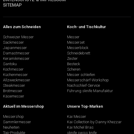
SITEMAP
Alles zum Schneiden
Koch- und Tischkultur
Schweizer Messer
Messer
Sackmesser
Messerset
Japanmesser
Messerblock
Damastmesser
Schneidebrett
Keramikmesser
Zester
Santoku
Besteck
Kochmesser
Scheren
Küchenmesser
Messer schleifen
Allzweckmesser
Messerschärf-Workshop
Steakmesser
Nachschleif-Service
Brotmesser
Führung sknife Manufaktur
Käsemesser
Aktuell im Messershop
Unsere Top-Marken
Messershop
Kai Messer
Sammlermesser
Kai Collection by Danny Khezzar
Neuheiten
Kai Michel Bras
Top-Produkte
sknife swiss knife