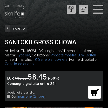
Indietro
SANTOKU GROSS CHOWA
Artikel-Nr:
TK-160WH-BK
, lunghezza/dimensioni: 16 cm,
Marca:
Kyocera
, Collezione:
Prodotti mostra 50%
,
Coltelli
,
Linee di marche:
TK Serie bianco/nera
, Forme di coltello:
Coltello da cuoco
58.45
EUR
116.85
(-50%)
Consegna gratuita entro 24 h
Aggiungi al carrello:
Incisione (24 ore)
Con