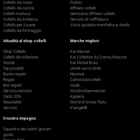
Coltello da cuoco
Forbici
Coltello da cucina
Affilare i coltelli
Coltelli multiuso
Seminario Affilare i coltelli
Coltello da bistecca
Servizio di riaffilatura
Coltello per il pane
Visita guidata manifattura sknife
Coltello da formaggio
Attualità al shop coltelli
Marche migliori
Shop Coltello
Kai Messer
Coltelli da collezione
Kai Collection by Danny Khezzar
Novità
Kai Michel Bras
Top prodotti
sknife swiss knife
Buono regalo
Nesmuk
Regali
Caminada coltelli
Box regalo
Güde
Servizio incisioni
Windmühlenmesser
Saldi 20%
Kyocera
Newsletter
World of knives Tools
Servizio
triangle®
Il nostro impegno
Squadra dei cuochi giovani
gusto