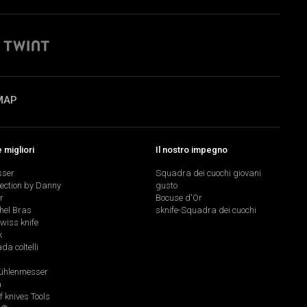
MAP
migliori
Il nostro impegno
sser
Squadra dei cuochi giovani
lection by Danny
gusto
r
Bocuse d'Or
hel Bras
sknife-Squadra dei cuochi
swiss knife
k
a coltelli
hlenmesser
a
f knives Tools