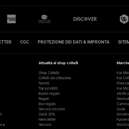
ETTER
CGC
PROTEZIONE DEI DATI & IMPRONTA
SITE
Attualità al shop coltelli
Marche 
Shop Coltello
Kai Me
Coltelli da collezione
Kai Col
Novità
Khezza
Top prodotti
Kai Mic
Buono regalo
sknife 
Regali
Nesmu
Box regalo
Caminad
Servizio incisioni
Güde
li
Saldi 20%
Windmü
Newsletter
Kyocer
ura
Servizio
World o