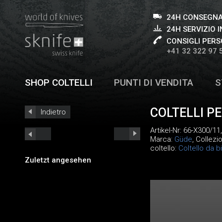
24H CONSEGNA
24H SERVIZIO I
CONSIGLI PERS
+41 32 322 97 
SHOP COLTELLI
PUNTI DI VENDITA
S
COLTELLI PE
Indietro
Artikel-Nr:
66-X300/11
Marca:
Güde
, Collezi
coltello:
Coltello da 
Zuletzt angesehen