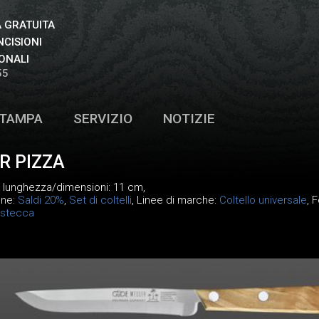
 GRATUITA
NCISIONI
ONALI
55
TAMPA
SERVIZIO
NOTIZIE
R PIZZA
, lunghezza/dimensioni: 11 cm,
one:
Saldi 20%
,
Set di coltelli
, Linee di marche:
Coltello universale
, 
bistecca