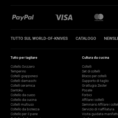
TUTTO SUL WORLD-OF-KNIVES
CATALOGO
NEWSL
Tutto per tagliare
Cultura da cucina
Coltello Svizzero
Coltelli
Temperino
Set di coltelli
Coltelli giapponesi
Blocco per coltelli
Coltelli damaschi
Supporto di taglio
Coltelli ceramica
Grattugia Zester
Santoku
Posate
Coltello da cuoco
Forbici
Coltello da cucina
Affilare i coltelli
Coltelli multiuso
Seminario Affilare i coltel
Coltello da bistecca
Servizio di riaffilatura
Coltello per il pane
Visita guidata manifatt