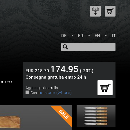
DE
FR
EN
IT
174.95
EUR
218.70
(-20%)
Consegna gratuita entro 24 h
Forme di
Aggiungi al carrello:
Incisione (24 ore)
Con