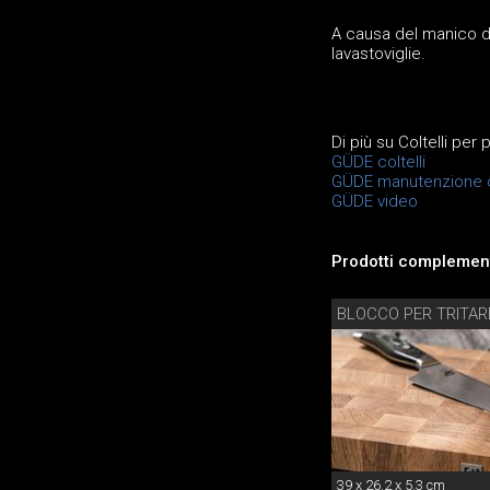
A causa del manico di 
lavastoviglie.
Di più su Coltelli per 
GÜDE coltelli
GÜDE manutenzione c
GÜDE video
Prodotti complement
BLOCCO PER TRITAR
39 x 26.2 x 5.3 cm