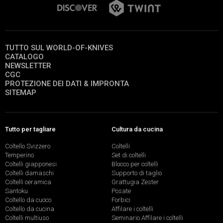
TUTTO SUL WORLD-OF-KNIVES
CATALOGO
NEWSLETTER
CGC
PROTEZIONE DEI DATI & IMPRONTA
SITEMAP
Tutto per tagliare
Cultura da cucina
Coltello Svizzero
Coltelli
Temperino
Set di coltelli
Coltelli giapponesi
Blocco per coltelli
Coltelli damaschi
Supporto di taglio
Coltelli ceramica
Grattugia Zester
Santoku
Posate
Coltello da cuoco
Forbici
Coltello da cucina
Affilare i coltelli
Coltelli multiuso
Seminario Affilare i coltelli