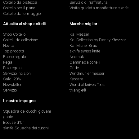
Coltello da bistecca
Servizio di riaffilatura
Coltello per il pane
Visita guidata manifattura sknife
Coltello da formaggio
Attualità al shop coltelli
Marche migliori
Shop Coltello
Kai Messer
Coltelli da collezione
Kai Collection by Danny Khezzar
Novità
Kai Michel Bras
Top prodotti
sknife swiss knife
Buono regalo
Nesmuk
Regali
Caminada coltelli
Box regalo
Güde
Servizio incisioni
Windmühlenmesser
Saldi 20%
Kyocera
Newsletter
World of knives Tools
Servizio
triangle®
Il nostro impegno
Squadra dei cuochi giovani
gusto
Bocuse d'Or
sknife-Squadra dei cuochi