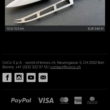
10.0/15.0 cm
EUR 340.91
CeCo S.p.A. - world-of-knives.ch, Neuengasse 5, CH-2502 Biel-
Bienne, +41 (0)32 322 97 55 |
contact@ceco.ch