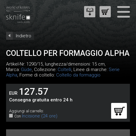
Indietro
COLTELLO PER FORMAGGIO ALPHA
Artikel-Nr:
1290/15
, lunghezza/dimensioni: 15 cm,
Marca:
Güde
, Collezione:
Coltelli
, Linee di marche:
Serie
Alpha
, Forme di coltello:
Coltello da formaggio
127.57
EUR
Consegna gratuita entro 24 h
Aggiungi al carrello:
Incisione (24 ore)
Con