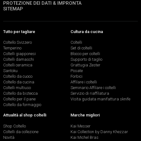
PROTEZIONE DEI DATI & IMPRONTA
SITEMAP
Tutto per tagliare
Cultura da cucina
Coltello Svizzero
Coltelli
Temperino
Set di coltelli
Coltelli giapponesi
Blocco per coltelli
Coltelli damaschi
Supporto di taglio
Coltelli ceramica
Grattugia Zester
Santoku
Posate
Coltello da cuoco
Forbici
Coltello da cucina
Affilare i coltelli
Coltelli multiuso
Seminario Affilare i coltelli
Coltello da bistecca
Servizio di riaffilatura
Coltello per il pane
Visita guidata manifattura sknife
Coltello da formaggio
Attualità al shop coltelli
Marche migliori
Shop Coltello
Kai Messer
Coltelli da collezione
Kai Collection by Danny Khezzar
Novità
Kai Michel Bras