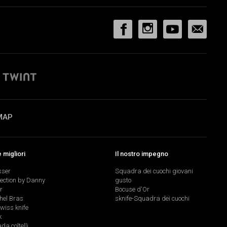
MAP
migliori
Il nostro impegno
sser
Squadra dei cuochi giovani
lection by Danny
gusto
r
Bocuse d'Or
hel Bras
sknife-Squadra dei cuochi
swiss knife
k
a coltelli