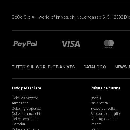
CeCo S.p.A. - world-of-knives.ch, Neuengasse 5, CH-2502 Biel
TUTTO SUL WORLD-OF-KNIVES
CATALOGO
NEWSL
Tutto per tagliare
Cultura da cucina
Coltello Svizzero
Coltelli
Temperino
Set di coltelli
Coltelli giapponesi
Blocco per coltelli
Coltelli damaschi
Supporto di taglio
Coltelli ceramica
Grattugia Zester
Santoku
Posate
Coltello da cuoco
Forbici