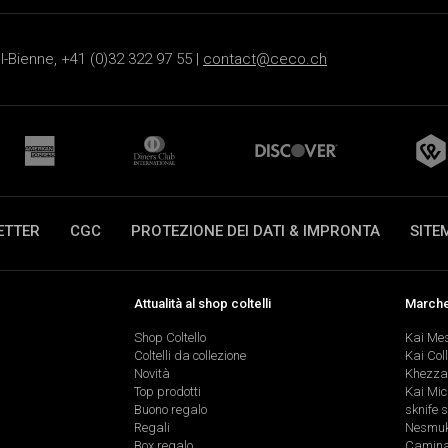
-Bienne, +41 (0)32 322 97 55 |
contact@ceco.ch
ETTER
CGC
PROTEZIONE DEI DATI & IMPRONTA
SITE
Attualità al shop coltelli
Marche 
Shop Coltello
Kai Me
Coltelli da collezione
Kai Col
Novità
Khezza
Top prodotti
Kai Mic
Buono regalo
sknife 
Regali
Nesmu
Box regalo
Caminad