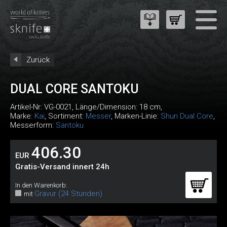
Zurück
DUAL CORE SANTOKU
Artikel-Nr:
VG-0021
, Länge/Dimension: 18 cm,
Marke:
Kai
, Sortiment:
Messer
, Marken-Linie:
Shun Dual Core
,
Messerform:
Santoku
406.30
EUR
Gratis-Versand innert 24h
In den Warenkorb:
Gravur (24 Stunden)
mit