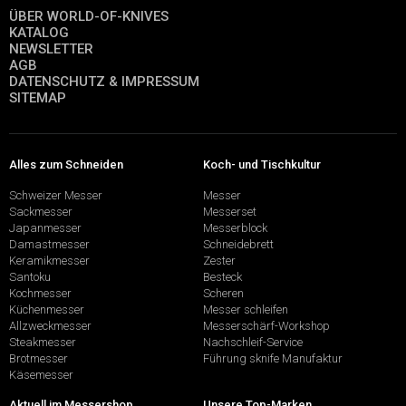
ÜBER WORLD-OF-KNIVES
KATALOG
NEWSLETTER
AGB
DATENSCHUTZ & IMPRESSUM
SITEMAP
Alles zum Schneiden
Koch- und Tischkultur
Schweizer Messer
Messer
Sackmesser
Messerset
Japanmesser
Messerblock
Damastmesser
Schneidebrett
Keramikmesser
Zester
Santoku
Besteck
Kochmesser
Scheren
Küchenmesser
Messer schleifen
Allzweckmesser
Messerschärf-Workshop
Steakmesser
Nachschleif-Service
Brotmesser
Führung sknife Manufaktur
Käsemesser
Aktuell im Messershop
Unsere Top-Marken