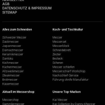
AGB
DATENSCHUTZ & IMPRESSUM
SITEMAP
Alles zum Schneiden
Koch- und Tischkultur
Schweizer Messer
Messer
Sackmesser
Messerset
Japanmesser
Messerblock
Damastmesser
Schneidebrett
Keramikmesser
Zester
Santoku
Besteck
Kochmesser
Scheren
Küchenmesser
Messer schleifen
Allzweckmesser
Messerschärf-Workshop
Steakmesser
Nachschleif-Service
Brotmesser
Führung sknife Manufaktur
Käsemesser
Aktuell im Messershop
Unsere Top-Marken
Messershop
Kai Messer
Sammlermesser
Kai Collection by Danny Khezzar