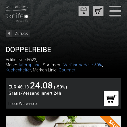
Zurück
DOPPELREIBE
Artikel-Nr:
45022
,
Marke:
Microplane
, Sortiment:
Vorführmodelle 50%
,
Küchenhelfer
, Marken-Linie:
Gourmet
24.08
EUR
48.13
(-50%)
Gratis-Versand innert 24h
In den Warenkorb: