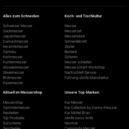
Alles zum Schneiden
Koch- und Tischkultur
Schweizer Messer
Messer
Sackmesser
Messerset
Japanmesser
Messerblock
Damastmesser
Schneidebrett
Keramikmesser
Zester
Santoku
Besteck
Kochmesser
Scheren
Küchenmesser
Messer schleifen
Allzweckmesser
Messerschärf-Workshop
Steakmesser
Nachschleif-Service
Brotmesser
Führung sknife Manufaktur
Käsemesser
Aktuell im Messershop
Unsere Top-Marken
Messershop
Kai Messer
Sammlermesser
Kai Collection by Danny Khezzar
Neuheiten
Kai Michel Bras
Top-Produkte
sknife swiss knife
Gutscheine
Nesmuk
Geschenke
Caminada Messer