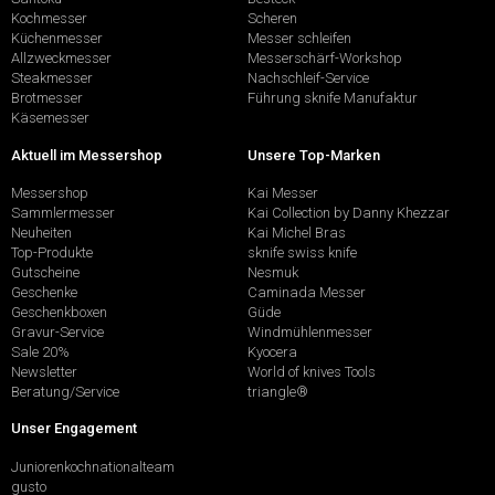
Kochmesser
Scheren
Küchenmesser
Messer schleifen
Allzweckmesser
Messerschärf-Workshop
Steakmesser
Nachschleif-Service
Brotmesser
Führung sknife Manufaktur
Käsemesser
Aktuell im Messershop
Unsere Top-Marken
Messershop
Kai Messer
Sammlermesser
Kai Collection by Danny Khezzar
Neuheiten
Kai Michel Bras
Top-Produkte
sknife swiss knife
Gutscheine
Nesmuk
Geschenke
Caminada Messer
Geschenkboxen
Güde
Gravur-Service
Windmühlenmesser
Sale 20%
Kyocera
Newsletter
World of knives Tools
Beratung/Service
triangle®
Unser Engagement
Juniorenkochnationalteam
gusto