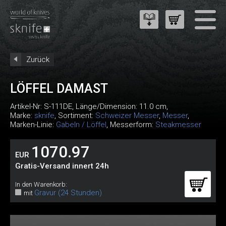
Zurück
LÖFFEL DAMAST
Artikel-Nr:
S-111DE
, Länge/Dimension: 11.0 cm,
Marke:
sknife
, Sortiment:
Schweizer Messer
,
Messer
,
Marken-Linie:
Gabeln / Löffel
, Messerform:
Steakmesser
1070.97
EUR
Gratis-Versand innert 24h
In den Warenkorb:
Gravur (24 Stunden)
mit