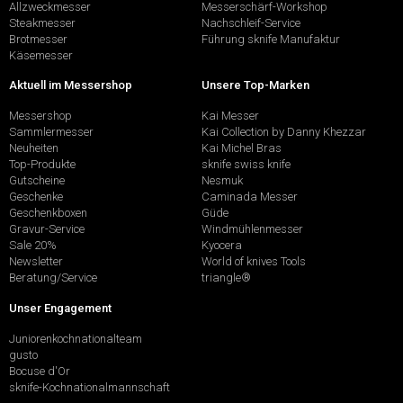
Allzweckmesser
Messerschärf-Workshop
Steakmesser
Nachschleif-Service
Brotmesser
Führung sknife Manufaktur
Käsemesser
Aktuell im Messershop
Unsere Top-Marken
Messershop
Kai Messer
Sammlermesser
Kai Collection by Danny Khezzar
Neuheiten
Kai Michel Bras
Top-Produkte
sknife swiss knife
Gutscheine
Nesmuk
Geschenke
Caminada Messer
Geschenkboxen
Güde
Gravur-Service
Windmühlenmesser
Sale 20%
Kyocera
Newsletter
World of knives Tools
Beratung/Service
triangle®
Unser Engagement
Juniorenkochnationalteam
gusto
Bocuse d'Or
sknife-Kochnationalmannschaft