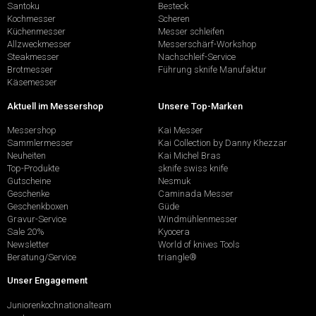
Santoku
Besteck
Kochmesser
Scheren
Küchenmesser
Messer schleifen
Allzweckmesser
Messerschärf-Workshop
Steakmesser
Nachschleif-Service
Brotmesser
Führung sknife Manufaktur
Käsemesser
Aktuell im Messershop
Unsere Top-Marken
Messershop
Kai Messer
Sammlermesser
Kai Collection by Danny Khezzar
Neuheiten
Kai Michel Bras
Top-Produkte
sknife swiss knife
Gutscheine
Nesmuk
Geschenke
Caminada Messer
Geschenkboxen
Güde
Gravur-Service
Windmühlenmesser
Sale 20%
Kyocera
Newsletter
World of knives Tools
Beratung/Service
triangle®
Unser Engagement
Juniorenkochnationalteam