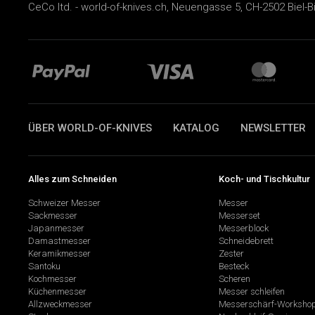
CeCo ltd. - world-of-knives.ch, Neuengasse 5, CH-2502 Biel-B
ÜBER WORLD-OF-KNIVES
KATALOG
NEWSLETTER
Alles zum Schneiden
Koch- und Tischkultur
Schweizer Messer
Messer
Sackmesser
Messerset
Japanmesser
Messerblock
Damastmesser
Schneidebrett
Keramikmesser
Zester
Santoku
Besteck
Kochmesser
Scheren
Küchenmesser
Messer schleifen
Allzweckmesser
Messerschärf-Worksho