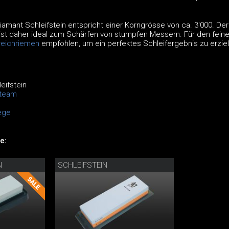
amant Schleifstein entspricht einer Korngrösse von ca. 3'000. Der
 ist daher ideal zum Schärfen von stumpfen Messern. Für den fein
reichriemen
empfohlen, um ein perfektes Schleifergebnis zu erziel
eifstein
lteam
ege
e:
N
SCHLEIFSTEIN