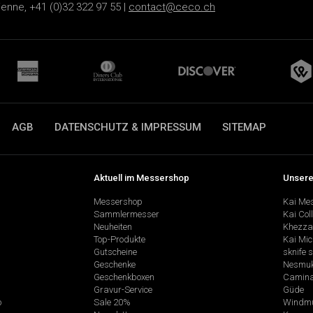
ienne, +41 (0)32 322 97 55 |
contact@ceco.ch
AGB
DATENSCHUTZ & IMPRESSUM
SITEMAP
Aktuell im Messershop
Unsere
Messershop
Kai Me
Sammlermesser
Kai Col
Neuheiten
Khezza
Top-Produkte
Kai Mic
Gutscheine
sknife 
Geschenke
Nesmu
Geschenkboxen
Camina
Gravur-Service
Güde
p
Sale 20%
Windmü