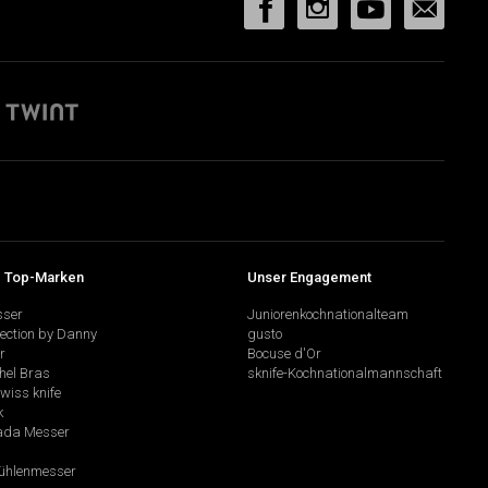
 Top-Marken
Unser Engagement
sser
Juniorenkochnationalteam
lection by Danny
gusto
r
Bocuse d'Or
hel Bras
sknife-Kochnationalmannschaft
swiss knife
k
da Messer
hlenmesser