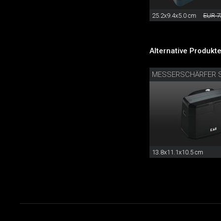
25.2x9.4x5.0 cm
EUR 7
Alternative Produkte
MESSERSCHÄRFER 
13.8x11.1x10.5 cm