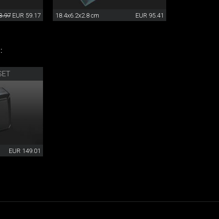
3.97
EUR 59.17
18.4x6.2x2.8 cm
EUR 95.41
:
SET
EUR 149.01