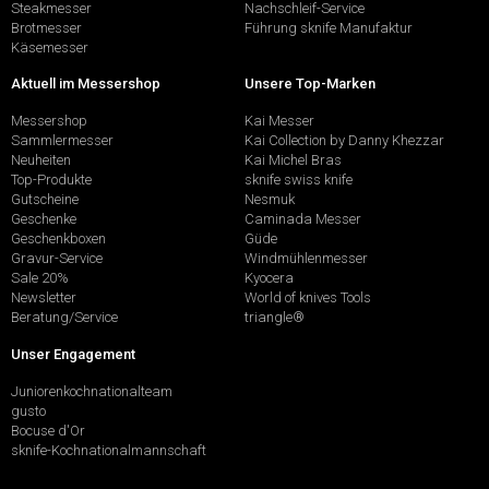
Steakmesser
Nachschleif-Service
Brotmesser
Führung sknife Manufaktur
Käsemesser
Aktuell im Messershop
Unsere Top-Marken
Messershop
Kai Messer
Sammlermesser
Kai Collection by Danny Khezzar
Neuheiten
Kai Michel Bras
Top-Produkte
sknife swiss knife
Gutscheine
Nesmuk
Geschenke
Caminada Messer
Geschenkboxen
Güde
Gravur-Service
Windmühlenmesser
Sale 20%
Kyocera
Newsletter
World of knives Tools
Beratung/Service
triangle®
Unser Engagement
Juniorenkochnationalteam
gusto
Bocuse d'Or
sknife-Kochnationalmannschaft