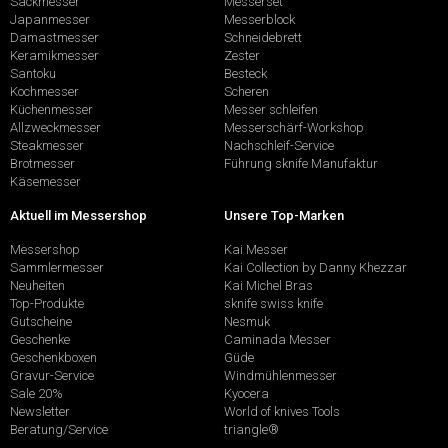
Sackmesser
Messerset
Japanmesser
Messerblock
Damastmesser
Schneidebrett
Keramikmesser
Zester
Santoku
Besteck
Kochmesser
Scheren
Küchenmesser
Messer schleifen
Allzweckmesser
Messerschärf-Workshop
Steakmesser
Nachschleif-Service
Brotmesser
Führung sknife Manufaktur
Käsemesser
Aktuell im Messershop
Unsere Top-Marken
Messershop
Kai Messer
Sammlermesser
Kai Collection by Danny Khezzar
Neuheiten
Kai Michel Bras
Top-Produkte
sknife swiss knife
Gutscheine
Nesmuk
Geschenke
Caminada Messer
Geschenkboxen
Güde
Gravur-Service
Windmühlenmesser
Sale 20%
Kyocera
Newsletter
World of knives Tools
Beratung/Service
triangle®