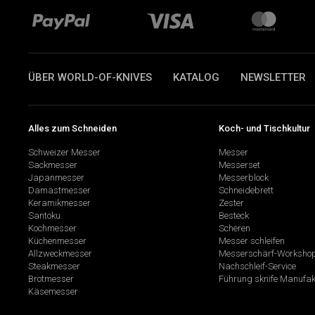
ÜBER WORLD-OF-KNIVES
KATALOG
NEWSLETTER
Alles zum Schneiden
Koch- und Tischkultur
Schweizer Messer
Messer
Sackmesser
Messerset
Japanmesser
Messerblock
Damastmesser
Schneidebrett
Keramikmesser
Zester
Santoku
Besteck
Kochmesser
Scheren
Küchenmesser
Messer schleifen
Allzweckmesser
Messerschärf-Worksho
Steakmesser
Nachschleif-Service
Brotmesser
Führung sknife Manufak
Käsemesser