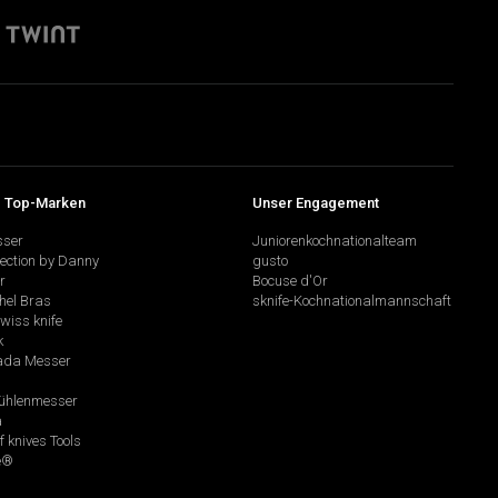
 Top-Marken
Unser Engagement
sser
Juniorenkochnationalteam
lection by Danny
gusto
r
Bocuse d'Or
hel Bras
sknife-Kochnationalmannschaft
swiss knife
k
da Messer
hlenmesser
a
f knives Tools
e®