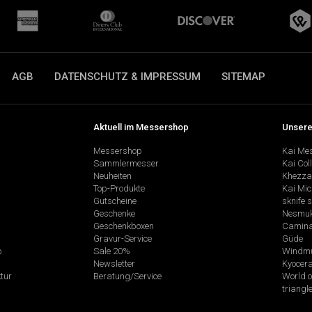
AGB
DATENSCHUTZ & IMPRESSUM
SITEMAP
Aktuell im Messershop
Unsere
Messershop
Kai Me
Sammlermesser
Kai Col
Neuheiten
Khezza
Top-Produkte
Kai Mic
Gutscheine
sknife 
Geschenke
Nesmu
Geschenkboxen
Camina
Gravur-Service
Güde
p
Sale 20%
Windmü
Newsletter
Kyocer
tur
Beratung/Service
World o
triangl