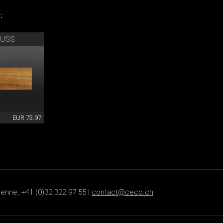
:
NUSS
EUR 73.97
ienne, +41 (0)32 322 97 55 |
contact@ceco.ch