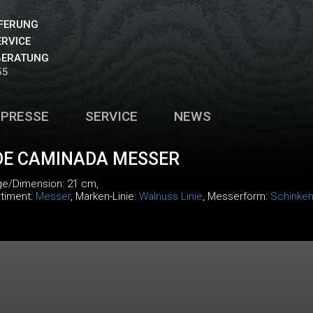
EFERUNG
ERVICE
BERATUNG
55
PRESSE
SERVICE
NEWS
DE CAMINADA MESSER
ge/Dimension: 21 cm,
rtiment:
Messer
, Marken-Linie:
Walnuss Linie
, Messerform:
Schinke