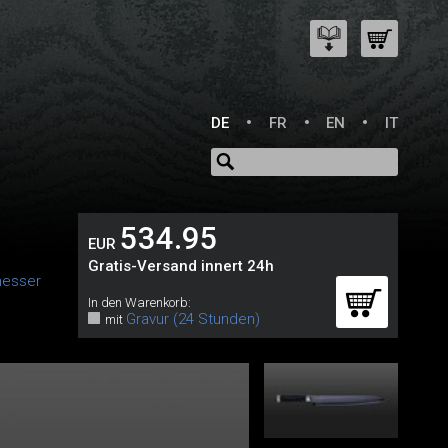
DE
FR
EN
IT
534.95
EUR
Gratis-Versand innert 24h
messer
In den Warenkorb:
Gravur (24 Stunden)
mit