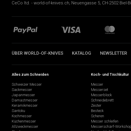
CeCo ltd. - world-of-knives.ch, Neuengasse 5, CH-2502 Biel-B
ÜBER WORLD-OF-KNIVES
KATALOG
NEWSLETTER
Alles zum Schneiden
Koch- und Tischkultur
Schweizer Messer
Messer
Sackmesser
Messerset
Japanmesser
Messerblock
Damastmesser
Schneidebrett
Keramikmesser
Zester
Santoku
Besteck
Kochmesser
Scheren
Küchenmesser
Messer schleifen
Allzweckmesser
Messerschärf-Worksho