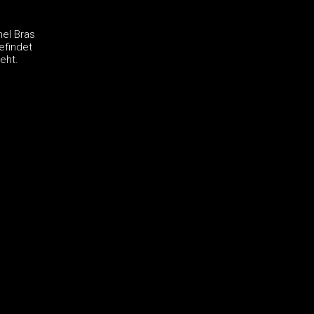
hel Bras
efindet
eht.