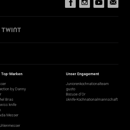
 Top-Marken
Unser Engagement
sser
Juniorenkochnationalteam
lection by Danny
gusto
r
Bocuse d'Or
hel Bras
sknife-Kochnationalmannschaft
swiss knife
k
da Messer
hlenmesser