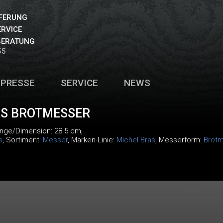
EFERUNG
ERVICE
BERATUNG
55
PRESSE
SERVICE
NEWS
AS BROTMESSER
änge/Dimension: 28.5 cm,
s
, Sortiment:
Messer
, Marken-Linie:
Michel Bras
, Messerform:
Brot