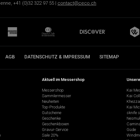
ienne, +41 (0)32 322 97 55 |
contact@ceco.ch
AGB
DATENSCHUTZ & IMPRESSUM
SITEMAP
Aktuell im Messershop
Unsere
Messershop
Kai Me
Sammlermesser
Kai Col
Neuheiten
Khezza
Top-Produkte
Kai Mic
Gutscheine
sknife 
Geschenke
Nesmu
Geschenkboxen
Camina
Gravur-Service
Güde
p
Sale 20%
Windmü