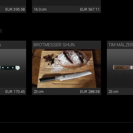
EUR 395.58
16.0 cm
EUR 567.11
:
A
BROTMESSER SHUN
TIM MÄLZE
EUR 170.45
23 cm
EUR 288.38
23 cm