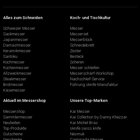
Alles zum Schneiden
Koch- und Tischkultur
Schweizer Messer
Messer
Sackmesser
Messerset
Japanmesser
Messerblock
Damastmesser
Schneidebrett
Keramikmesser
Zester
Santoku
Besteck
Kochmesser
Scheren
Küchenmesser
Messer schleifen
Allzweckmesser
Messerschärf-Workshop
Steakmesser
Nachschleif-Service
Brotmesser
Führung sknife Manufaktur
Käsemesser
Aktuell im Messershop
Unsere Top-Marken
Messershop
Kai Messer
Sammlermesser
Kai Collection by Danny Khezzar
Neuheiten
Kai Michel Bras
Top-Produkte
sknife swiss knife
Gutscheine
Nesmuk
Geschenke
Caminada Messer