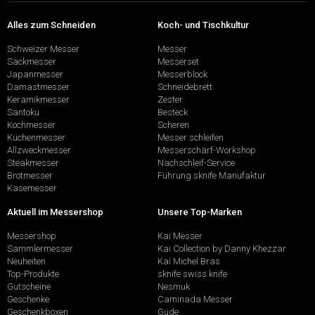
Alles zum Schneiden
Koch- und Tischkultur
Schweizer Messer
Messer
Sackmesser
Messerset
Japanmesser
Messerblock
Damastmesser
Schneidebrett
Keramikmesser
Zester
Santoku
Besteck
Kochmesser
Scheren
Küchenmesser
Messer schleifen
Allzweckmesser
Messerschärf-Workshop
Steakmesser
Nachschleif-Service
Brotmesser
Führung sknife Manufaktur
Käsemesser
Aktuell im Messershop
Unsere Top-Marken
Messershop
Kai Messer
Sammlermesser
Kai Collection by Danny Khezzar
Neuheiten
Kai Michel Bras
Top-Produkte
sknife swiss knife
Gutscheine
Nesmuk
Geschenke
Caminada Messer
Geschenkboxen
Güde