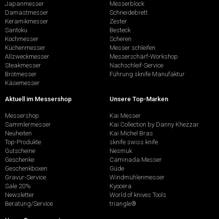
Japanmesser
Messerblock
Damastmesser
Schneidebrett
Keramikmesser
Zester
Santoku
Besteck
Kochmesser
Scheren
Küchenmesser
Messer schleifen
Allzweckmesser
Messerschärf-Workshop
Steakmesser
Nachschleif-Service
Brotmesser
Führung sknife Manufaktur
Käsemesser
Aktuell im Messershop
Unsere Top-Marken
Messershop
Kai Messer
Sammlermesser
Kai Collection by Danny Khezzar
Neuheiten
Kai Michel Bras
Top-Produkte
sknife swiss knife
Gutscheine
Nesmuk
Geschenke
Caminada Messer
Geschenkboxen
Güde
Gravur-Service
Windmühlenmesser
Sale 20%
Kyocera
Newsletter
World of knives Tools
Beratung/Service
triangle®