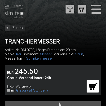
Zurück
TRANCHIERMESSER
Artikel-Nr:
DM-0703
, Länge/Dimension: 20 cm,
Marke:
Kai
, Sortiment:
Messer
, Marken-Linie:
Shun
,
Messerform:
Schinkenmesser
245.50
EUR
Gratis-Versand innert 24h
In den Warenkorb:
Gravur (24 Stunden)
mit