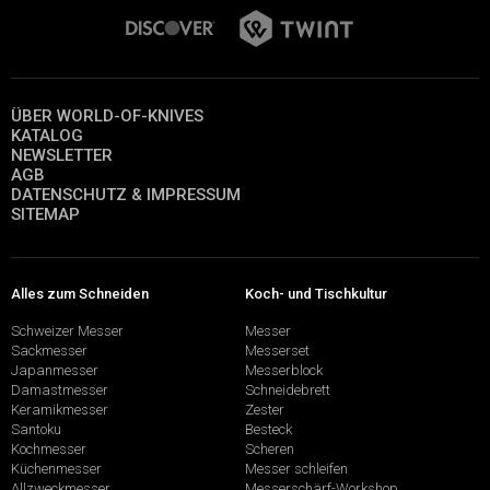
ÜBER WORLD-OF-KNIVES
KATALOG
NEWSLETTER
AGB
DATENSCHUTZ & IMPRESSUM
SITEMAP
Alles zum Schneiden
Koch- und Tischkultur
Schweizer Messer
Messer
Sackmesser
Messerset
Japanmesser
Messerblock
Damastmesser
Schneidebrett
Keramikmesser
Zester
Santoku
Besteck
Kochmesser
Scheren
Küchenmesser
Messer schleifen
Allzweckmesser
Messerschärf-Workshop