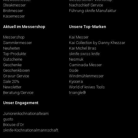
Steakmesser
Nachschleif-Service
Brotmesser
Führung sknife Manufaktur
Käsemesser
Aktuell im Messershop
Unsere Top-Marken
Messershop
Kai Messer
Sammlermesser
Kai Collection by Danny Khezzar
Neuheiten
Kai Michel Bras
Top-Produkte
sknife swiss knife
Gutscheine
Nesmuk
Geschenke
Caminada Messer
Geschenkboxen
Güde
Gravur-Service
Windmühlenmesser
Sale 20%
Kyocera
Newsletter
World of knives Tools
Beratung/Service
triangle®
Unser Engagement
Juniorenkochnationalteam
gusto
Bocuse d'Or
sknife-Kochnationalmannschaft