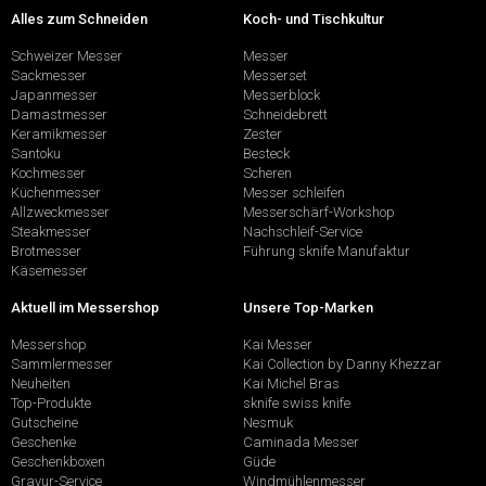
Alles zum Schneiden
Koch- und Tischkultur
Schweizer Messer
Messer
Sackmesser
Messerset
Japanmesser
Messerblock
Damastmesser
Schneidebrett
Keramikmesser
Zester
Santoku
Besteck
Kochmesser
Scheren
Küchenmesser
Messer schleifen
Allzweckmesser
Messerschärf-Workshop
Steakmesser
Nachschleif-Service
Brotmesser
Führung sknife Manufaktur
Käsemesser
Aktuell im Messershop
Unsere Top-Marken
Messershop
Kai Messer
Sammlermesser
Kai Collection by Danny Khezzar
Neuheiten
Kai Michel Bras
Top-Produkte
sknife swiss knife
Gutscheine
Nesmuk
Geschenke
Caminada Messer
Geschenkboxen
Güde
Gravur-Service
Windmühlenmesser