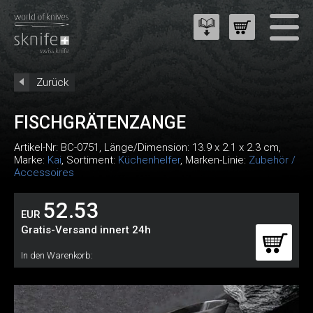
Zurück
FISCHGRÄTENZANGE
Artikel-Nr:
BC-0751
, Länge/Dimension: 13.9 x 2.1 x 2.3 cm,
Marke:
Kai
, Sortiment:
Küchenhelfer
, Marken-Linie:
Zubehör /
Accessoires
52.53
EUR
Gratis-Versand innert 24h
In den Warenkorb: