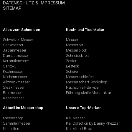
DATENSCHUTZ & IMPRESSUM
SITEMAP
Alles zum Schneiden
Koch- und Tischkultur
Schweizer Messer
Messer
Sackmesser
Messerset
Japanmesser
Messerblock
Damastmesser
Schneidebrett
Keramikmesser
Zester
Santoku
Besteck
Kochmesser
Scheren
Küchenmesser
Messer schleifen
Allzweckmesser
Messerschärf-Workshop
Steakmesser
Nachschleif-Service
Brotmesser
Führung sknife Manufaktur
Käsemesser
Aktuell im Messershop
Unsere Top-Marken
Messershop
Kai Messer
Sammlermesser
Kai Collection by Danny Khezzar
Neuheiten
Kai Michel Bras