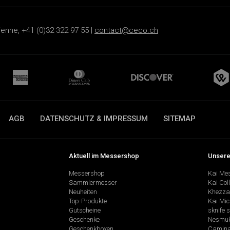
ienne, +41 (0)32 322 97 55 |
contact@ceco.ch
AGB
DATENSCHUTZ & IMPRESSUM
SITEMAP
Aktuell im Messershop
Unsere
Messershop
Kai Me
Sammlermesser
Kai Col
Neuheiten
Khezza
Top-Produkte
Kai Mic
Gutscheine
sknife 
Geschenke
Nesmu
Geschenkboxen
Camina