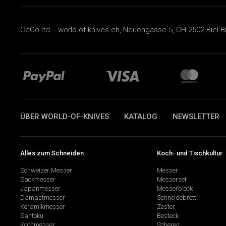
CeCo ltd. - world-of-knives.ch, Neuengasse 5, CH-2502 Biel-B
ÜBER WORLD-OF-KNIVES
KATALOG
NEWSLETTER
Alles zum Schneiden
Koch- und Tischkultur
Schweizer Messer
Messer
Sackmesser
Messerset
Japanmesser
Messerblock
Damastmesser
Schneidebrett
Keramikmesser
Zester
Santoku
Besteck
Kochmesser
Scheren