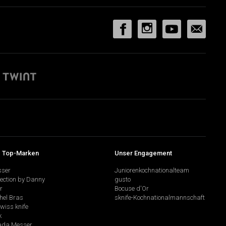
 Top-Marken
Unser Engagement
sser
Juniorenkochnationalteam
lection by Danny
gusto
r
Bocuse d'Or
hel Bras
sknife-Kochnationalmannschaft
swiss knife
k
da Messer