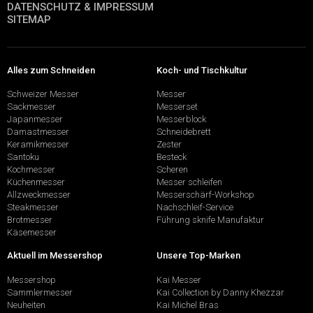
DATENSCHUTZ & IMPRESSUM
SITEMAP
Alles zum Schneiden
Koch- und Tischkultur
Schweizer Messer
Messer
Sackmesser
Messerset
Japanmesser
Messerblock
Damastmesser
Schneidebrett
Keramikmesser
Zester
Santoku
Besteck
Kochmesser
Scheren
Küchenmesser
Messer schleifen
Allzweckmesser
Messerschärf-Workshop
Steakmesser
Nachschleif-Service
Brotmesser
Führung sknife Manufaktur
Käsemesser
Aktuell im Messershop
Unsere Top-Marken
Messershop
Kai Messer
Sammlermesser
Kai Collection by Danny Khezzar
Neuheiten
Kai Michel Bras