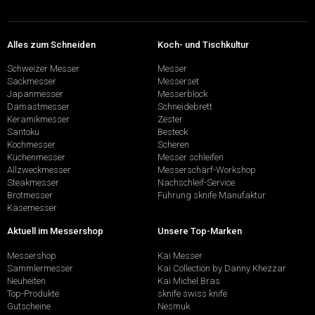
Alles zum Schneiden
Koch- und Tischkultur
Schweizer Messer
Messer
Sackmesser
Messerset
Japanmesser
Messerblock
Damastmesser
Schneidebrett
Keramikmesser
Zester
Santoku
Besteck
Kochmesser
Scheren
Küchenmesser
Messer schleifen
Allzweckmesser
Messerschärf-Workshop
Steakmesser
Nachschleif-Service
Brotmesser
Führung sknife Manufaktur
Käsemesser
Aktuell im Messershop
Unsere Top-Marken
Messershop
Kai Messer
Sammlermesser
Kai Collection by Danny Khezzar
Neuheiten
Kai Michel Bras
Top-Produkte
sknife swiss knife
Gutscheine
Nesmuk