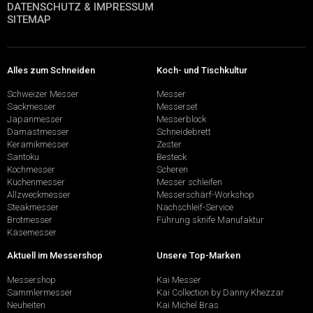
DATENSCHUTZ & IMPRESSUM
SITEMAP
Alles zum Schneiden
Koch- und Tischkultur
Schweizer Messer
Messer
Sackmesser
Messerset
Japanmesser
Messerblock
Damastmesser
Schneidebrett
Keramikmesser
Zester
Santoku
Besteck
Kochmesser
Scheren
Küchenmesser
Messer schleifen
Allzweckmesser
Messerschärf-Workshop
Steakmesser
Nachschleif-Service
Brotmesser
Führung sknife Manufaktur
Käsemesser
Aktuell im Messershop
Unsere Top-Marken
Messershop
Kai Messer
Sammlermesser
Kai Collection by Danny Khezzar
Neuheiten
Kai Michel Bras