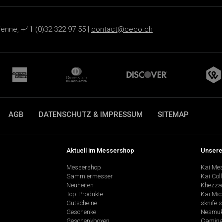
ienne, +41 (0)32 322 97 55 |
contact@ceco.ch
AGB
DATENSCHUTZ & IMPRESSUM
SITEMAP
Aktuell im Messershop
Unsere
Messershop
Kai Me
Sammlermesser
Kai Col
Neuheiten
Khezza
Top-Produkte
Kai Mic
Gutscheine
sknife 
Geschenke
Nesmu
Geschenkboxen
Camina