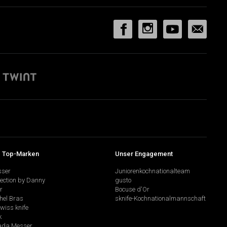
 Top-Marken
Unser Engagement
sser
Juniorenkochnationalteam
lection by Danny
gusto
r
Bocuse d'Or
hel Bras
sknife-Kochnationalmannschaft
swiss knife
k
da Messer