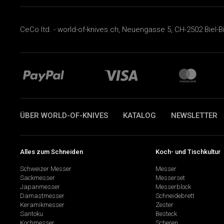
CeCo ltd. - world-of-knives.ch, Neuengasse 5, CH-2502 Biel-B
ÜBER WORLD-OF-KNIVES
KATALOG
NEWSLETTER
Alles zum Schneiden
Koch- und Tischkultur
Schweizer Messer
Messer
Sackmesser
Messerset
Japanmesser
Messerblock
Damastmesser
Schneidebrett
Keramikmesser
Zester
Santoku
Besteck
Kochmesser
Scheren