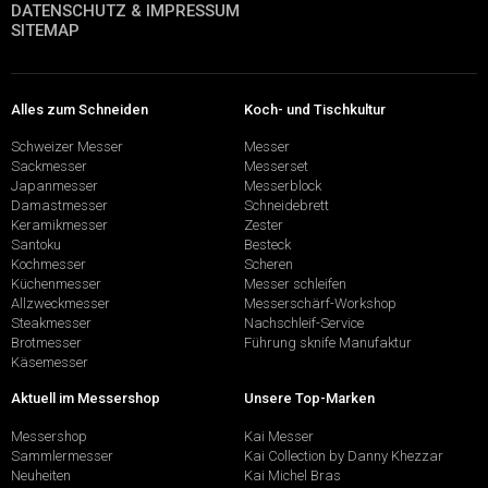
DATENSCHUTZ & IMPRESSUM
SITEMAP
Alles zum Schneiden
Koch- und Tischkultur
Schweizer Messer
Messer
Sackmesser
Messerset
Japanmesser
Messerblock
Damastmesser
Schneidebrett
Keramikmesser
Zester
Santoku
Besteck
Kochmesser
Scheren
Küchenmesser
Messer schleifen
Allzweckmesser
Messerschärf-Workshop
Steakmesser
Nachschleif-Service
Brotmesser
Führung sknife Manufaktur
Käsemesser
Aktuell im Messershop
Unsere Top-Marken
Messershop
Kai Messer
Sammlermesser
Kai Collection by Danny Khezzar
Neuheiten
Kai Michel Bras