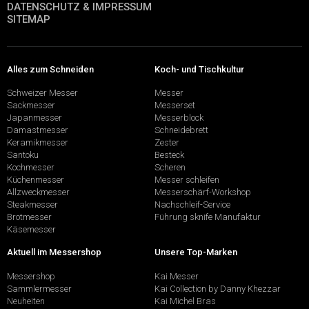
DATENSCHUTZ & IMPRESSUM
SITEMAP
Alles zum Schneiden
Koch- und Tischkultur
Schweizer Messer
Messer
Sackmesser
Messerset
Japanmesser
Messerblock
Damastmesser
Schneidebrett
Keramikmesser
Zester
Santoku
Besteck
Kochmesser
Scheren
Küchenmesser
Messer schleifen
Allzweckmesser
Messerschärf-Workshop
Steakmesser
Nachschleif-Service
Brotmesser
Führung sknife Manufaktur
Käsemesser
Aktuell im Messershop
Unsere Top-Marken
Messershop
Kai Messer
Sammlermesser
Kai Collection by Danny Khezzar
Neuheiten
Kai Michel Bras