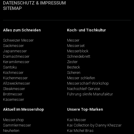
DATENSCHUTZ & IMPRESSUM
SITEMAP
Alles zum Schneiden
Koch- und Tischkultur
Schweizer Messer
Messer
Sackmesser
Messerset
Japanmesser
Messerblock
Damastmesser
Schneidebrett
Keramikmesser
Zester
Santoku
Besteck
Kochmesser
Scheren
Küchenmesser
Messer schleifen
Allzweckmesser
Messerschärf-Workshop
Steakmesser
Nachschleif-Service
Brotmesser
Führung sknife Manufaktur
Käsemesser
Aktuell im Messershop
Unsere Top-Marken
Messershop
Kai Messer
Sammlermesser
Kai Collection by Danny Khezzar
Neuheiten
Kai Michel Bras